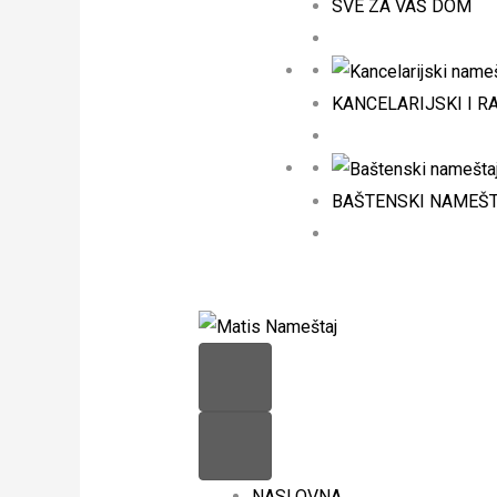
SVE ZA VAŠ DOM
KANCELARIJSKI I R
BAŠTENSKI NAMEŠ
NASLOVNA